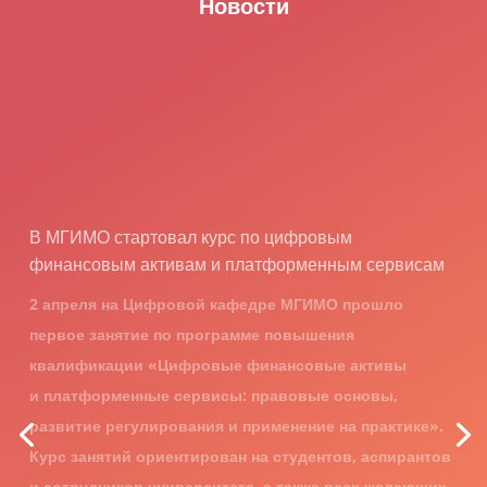
Новости
Тьюторы Цифровой кафедры МГИМО открыли
интенсив для студентов Университетского колледжа
МГИМО
31 марта в Университетском колледже МГИМО начался
образовательный интенсив «Управление новой
цифровой реальностью: цифровая грамотность,
алгоритмическое мышление и цифровые продукты»,
подготовленный тьюторами Цифровой кафедры